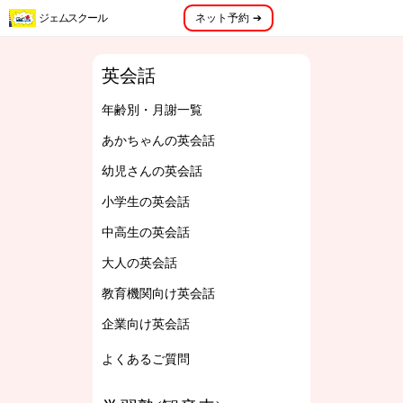
menu
ジェムスクール
ネット予約 ➔
メニュー
英会話
年齢別・月謝一覧
あかちゃんの英会話
幼児さんの英会話
小学生の英会話
中高生の英会話
大人の英会話
教育機関向け英会話
企業向け英会話
よくあるご質問