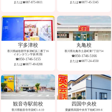
または☎087-875-0611
または☎0877-45-5345
宇多津校
丸亀校
香川県綾歌郡宇多津町浜二番丁16
香川県丸亀市土器町東7丁目754
イオンタウン宇多津2階
☎050-1746-5166
☎050-1746-5155
または☎0877-24-4550
または☎0877-49-8208
観音寺駅前校
四国中央校
香川県観音寺市栄町1-4-10
愛媛県四国中央市下柏町289-6