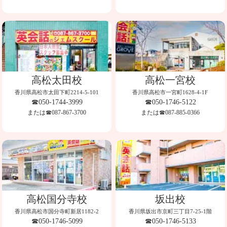
高松太田校
高松一宮校
香川県高松市太田下町2214-5-101
香川県高松市一宮町1628-4-1F
☎050-1744-3999
☎050-1746-5122
または☎087-867-3700
または☎087-885-0366
高松国分寺校
坂出校
香川県高松市国分寺町新居1182-2
香川県坂出市京町三丁目7-25-1階
☎050-1746-5099
☎050-1746-5133