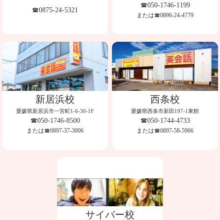
☎050-1746-1199
☎0875-24-5321
または☎0896-24-4779
新居浜校
西条校
愛媛県新居浜市一宮町1-6-30-1F
愛媛県西条市新田197-1東館
☎050-1746-8500
☎050-1744-4733
または☎0897-37-3006
または☎0897-58-5966
サイバー校