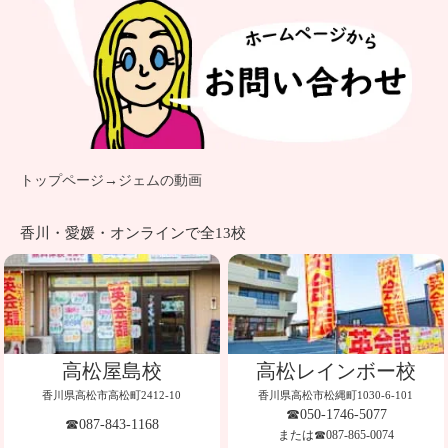
トップページ
→
ジェムの動画
香川・愛媛・オンラインで全13校
高松屋島校
高松レインボー校
香川県高松市高松町2412-10
香川県高松市松縄町1030-6-101
☎050-1746-5077
☎087-843-1168
または☎087-865-0074