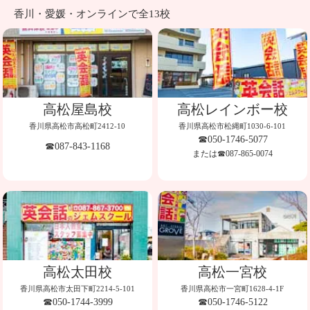
香川・愛媛・オンラインで全13校
高松屋島校
高松レインボー校
香川県高松市高松町2412-10
香川県高松市松縄町1030-6-101
☎050-1746-5077
☎087-843-1168
または☎087-865-0074
高松太田校
高松一宮校
香川県高松市太田下町2214-5-101
香川県高松市一宮町1628-4-1F
☎050-1744-3999
☎050-1746-5122