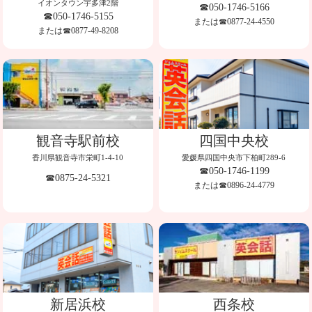
イオンタウン宇多津2階
☎050-1746-5166
☎050-1746-5155
または☎0877-24-4550
または☎0877-49-8208
観音寺駅前校
四国中央校
香川県観音寺市栄町1-4-10
愛媛県四国中央市下柏町289-6
☎050-1746-1199
☎0875-24-5321
または☎0896-24-4779
新居浜校
西条校