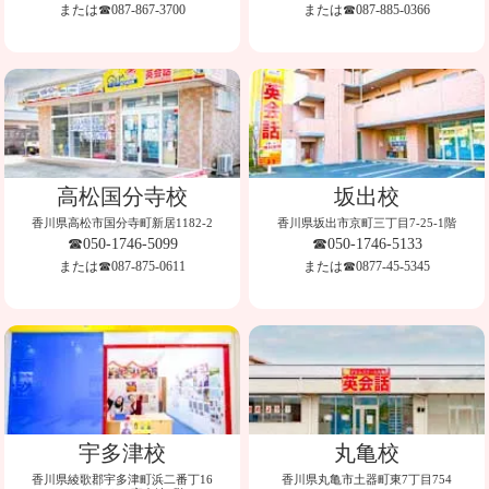
または☎087-867-3700
または☎087-885-0366
高松国分寺校
坂出校
香川県高松市国分寺町新居1182-2
香川県坂出市京町三丁目7-25-1階
☎050-1746-5099
☎050-1746-5133
または☎087-875-0611
または☎0877-45-5345
宇多津校
丸亀校
香川県綾歌郡宇多津町浜二番丁16
香川県丸亀市土器町東7丁目754