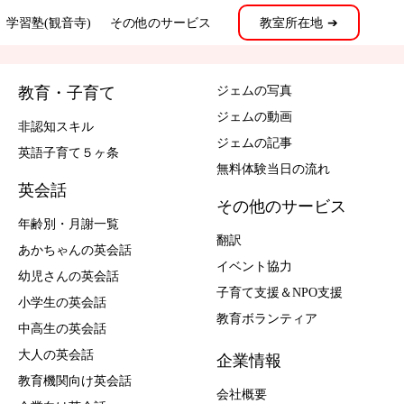
学習塾(観音寺)
その他のサービス
教室所在地 ➔
教育・子育て
ジェムの写真
ジェムの動画
非認知スキル
ジェムの記事
英語子育て５ヶ条
無料体験当日の流れ
英会話
その他のサービス
年齢別・月謝一覧
翻訳
あかちゃんの英会話
イベント協力
幼児さんの英会話
子育て支援＆NPO支援
小学生の英会話
教育ボランティア
中高生の英会話
大人の英会話
企業情報
教育機関向け英会話
会社概要