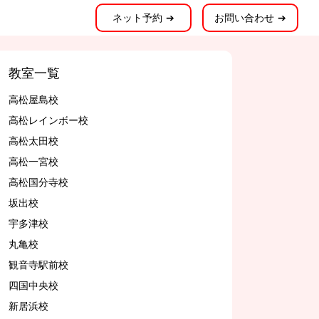
ネット予約 ➔
お問い合わせ ➔
教室一覧
高松屋島校
高松レインボー校
高松太田校
高松一宮校
高松国分寺校
坂出校
宇多津校
丸亀校
観音寺駅前校
四国中央校
新居浜校