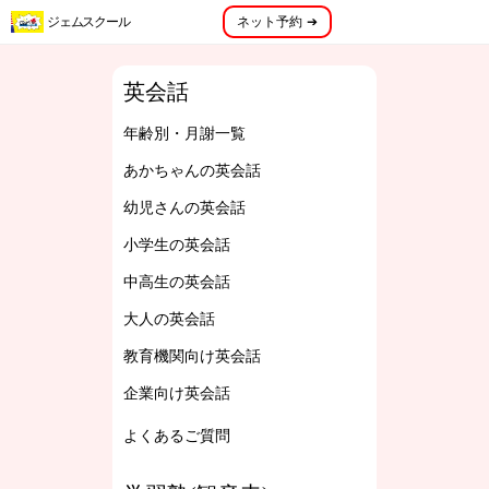
menu
ジェムスクール
ネット予約 ➔
メニュー
英会話
年齢別・月謝一覧
あかちゃんの英会話
幼児さんの英会話
小学生の英会話
中高生の英会話
大人の英会話
教育機関向け英会話
企業向け英会話
よくあるご質問